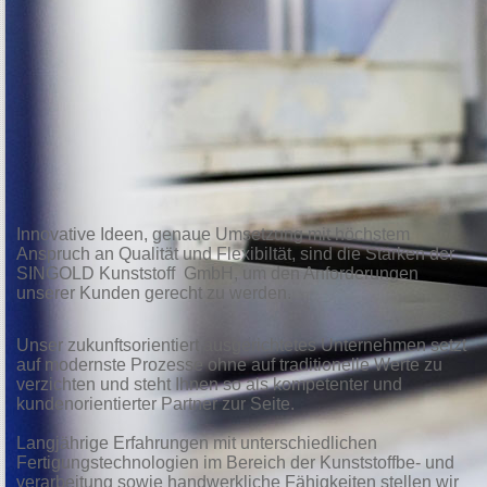
Innovative Ideen, genaue Umsetzung mit höchstem
Anspruch an Qualität und Flexibiltät, sind die Stärken der
SINGOLD Kunststoff GmbH, um den Anforderungen
unserer Kunden gerecht zu werden.
Unser zukunftsorientiert ausgerichtetes Unternehmen setzt
auf modernste Prozesse ohne auf traditionelle Werte zu
verzichten und steht Ihnen so als kompetenter und
kundenorientierter Partner zur Seite.
Langjährige Erfahrungen mit unterschiedlichen
Fertigungstechnologien im Bereich der Kunststoffbe- und
verarbeitung sowie handwerkliche Fähigkeiten stellen wir