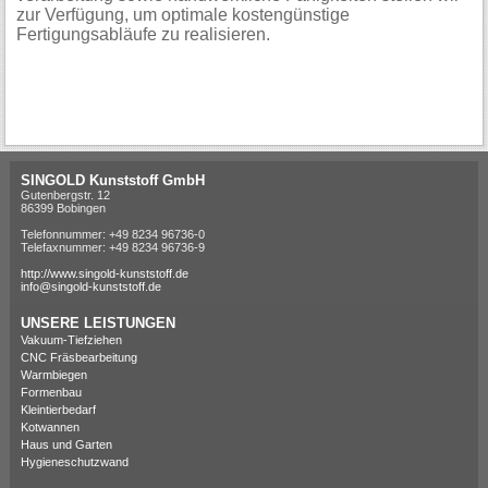
zur Verfügung, um optimale kostengünstige
Fertigungsabläufe zu realisieren.
SINGOLD Kunststoff GmbH
Gutenbergstr. 12
86399 Bobingen
Telefonnummer: +49 8234 96736-0
Telefaxnummer: +49 8234 96736-9
http://www.singold-kunststoff.de
info@singold-kunststoff.de
UNSERE LEISTUNGEN
Vakuum-Tiefziehen
CNC Fräsbearbeitung
Warmbiegen
Formenbau
Kleintierbedarf
Kotwannen
Haus und Garten
Hygieneschutzwand